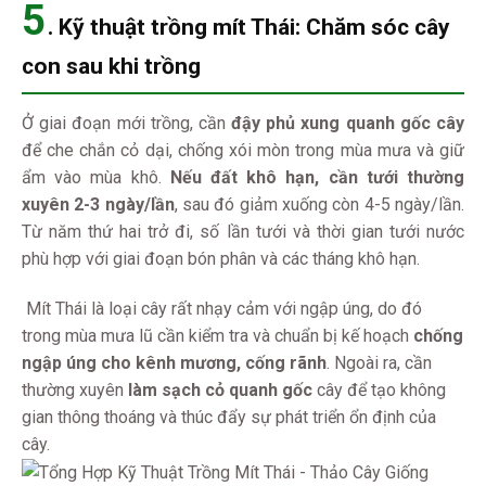
5
.
Kỹ thuật trồng mít Thái:
Chăm sóc cây
con sau khi trồng
Ở giai đoạn mới trồng, cần
đậy phủ xung quanh gốc cây
để che chắn cỏ dại, chống xói mòn trong mùa mưa và giữ
ẩm vào mùa khô.
Nếu đất khô hạn, cần tưới thường
xuyên 2-3 ngày/lần
, sau đó giảm xuống còn 4-5 ngày/lần.
Từ năm thứ hai trở đi, số lần tưới và thời gian tưới nước
phù hợp với giai đoạn bón phân và các tháng khô hạn.
Mít Thái là loại cây rất nhạy cảm với ngập úng, do đó
trong mùa mưa lũ cần kiểm tra và chuẩn bị kế hoạch
chống
ngập úng cho kênh mương, cống rãnh
. Ngoài ra, cần
thường xuyên
làm sạch cỏ quanh gốc
cây để tạo không
gian thông thoáng và thúc đẩy sự phát triển ổn định của
cây.