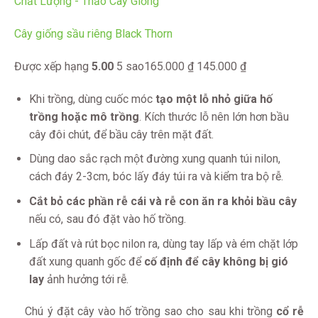
Cây giống sầu riêng Black Thorn
Được xếp hạng
5.00
5 sao
165.000
₫
145.000
₫
Khi trồng, dùng cuốc móc
tạo một lỗ nhỏ giữa hố
trồng hoặc mô trồng
. Kích thước lỗ nên lớn hơn bầu
cây đôi chút, để bầu cây trên mặt đất.
Dùng dao sắc rạch một đường xung quanh túi nilon,
cách đáy 2-3cm, bóc lấy đáy túi ra và kiểm tra bộ rễ.
Cắt bỏ các phần rễ cái và rễ con ăn ra khỏi bầu cây
nếu có, sau đó đặt vào hố trồng.
Lấp đất và rút bọc nilon ra, dùng tay lấp và ém chặt lớp
đất xung quanh gốc để
cố định để cây không bị gió
lay
ảnh hưởng tới rễ.
Chú ý đặt cây vào hố trồng sao cho sau khi trồng
cổ rễ