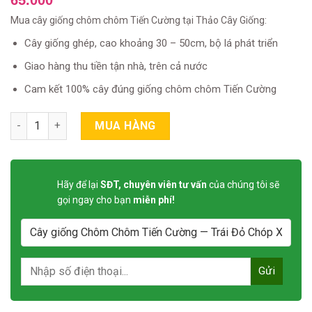
out of 5
based on
Mua cây giống chôm chôm Tiến Cường tại Thảo Cây Giống:
customer
rating
Cây giống ghép, cao khoảng 30 – 50cm, bộ lá phát triển
Giao hàng thu tiền tận nhà, trên cả nước
Cam kết 100% cây đúng giống chôm chôm Tiến Cường
Cây giống Chôm Chôm Tiến Cường — Trái Đỏ Chóp Xanh, 2- 2,5
MUA HÀNG
Hãy để lại
SĐT, chuyên viên tư vấn
của chúng tôi sẽ
gọi ngay cho bạn
miễn phí!