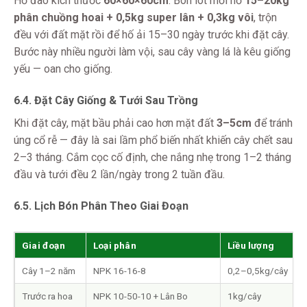
Hố đào kích thước
60×60×60cm
. Bón lót mỗi hố
15–20kg
phân chuồng hoai + 0,5kg super lân + 0,3kg vôi
, trộn
đều với đất mặt rồi để hố ải 15–30 ngày trước khi đặt cây.
Bước này nhiều người làm vội, sau cây vàng lá là kêu giống
yếu — oan cho giống.
6.4. Đặt Cây Giống & Tưới Sau Trồng
Khi đặt cây, mặt bầu phải cao hơn mặt đất
3–5cm
để tránh
úng cổ rễ — đây là sai lầm phổ biến nhất khiến cây chết sau
2–3 tháng. Cắm cọc cố định, che nắng nhẹ trong 1–2 tháng
đầu và tưới đều 2 lần/ngày trong 2 tuần đầu.
6.5. Lịch Bón Phân Theo Giai Đoạn
Giai đoạn
Loại phân
Liều lượng
Cây 1–2 năm
NPK 16-16-8
0,2–0,5kg/cây
Trước ra hoa
NPK 10-50-10 + Lân Bo
1kg/cây