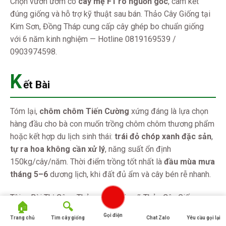
Chọn vườn ươm có
cây mẹ F1 rõ nguồn gốc
, cam kết
đúng giống và hỗ trợ kỹ thuật sau bán. Thảo Cây Giống tại
Kim Sơn, Đồng Tháp cung cấp cây ghép bo chuẩn giống
với 6 năm kinh nghiệm — Hotline 0819169539 /
0903974598.
K
ết Bài
Tóm lại,
chôm chôm Tiến Cường
xứng đáng là lựa chọn
hàng đầu cho bà con muốn trồng chôm chôm thương phẩm
hoặc kết hợp du lịch sinh thái:
trái đỏ chóp xanh đặc sản
,
tự ra hoa không cần xử lý
, năng suất ổn định
150kg/cây/năm. Thời điểm trồng tốt nhất là
đầu mùa mưa
tháng 5–6
dương lịch, khi đất đủ ẩm và cây bén rễ nhanh.
Tôi — Bùi Thị Công Thảo — và đội ngũ Thảo Cây Giống cam
kết cung cấp cây ghép bo chuẩn giống, tư vấn kỹ thuật
Gọi điện
Trang chủ
Tìm cây giống
Chat Zalo
Yêu cầu gọi lại
miễn phí trọn đời, đồng hành cùng bà con từ ngày xuống