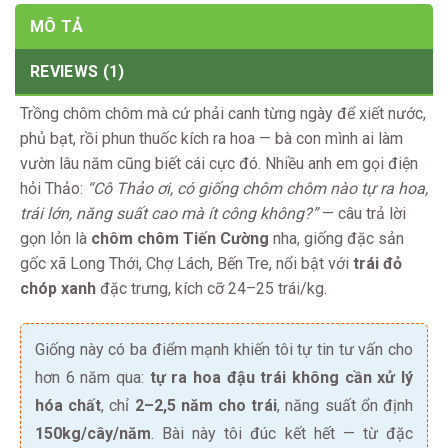
MÔ TẢ
REVIEWS (1)
Trồng chôm chôm mà cứ phải canh từng ngày để xiết nước,
phủ bạt, rồi phun thuốc kích ra hoa — bà con mình ai làm
vườn lâu năm cũng biết cái cực đó. Nhiều anh em gọi điện
hỏi Thảo:
“Cô Thảo ơi, có giống chôm chôm nào tự ra hoa,
trái lớn, năng suất cao mà ít công không?”
— câu trả lời
gọn lỏn là
chôm chôm Tiến Cường
nha, giống đặc sản
gốc xã Long Thới, Chợ Lách, Bến Tre, nổi bật với
trái đỏ
chóp xanh
đặc trưng, kích cỡ 24–25 trái/kg.
Giống này có ba điểm mạnh khiến tôi tự tin tư vấn cho
hơn 6 năm qua:
tự ra hoa đậu trái không cần xử lý
hóa chất
, chỉ
2–2,5 năm cho trái
, năng suất ổn định
150kg/cây/năm
. Bài này tôi đúc kết hết — từ đặc