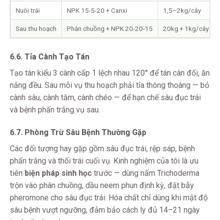
Nuôi trái
NPK 15-5-20 + Canxi
1,5–2kg/cây
Sau thu hoạch
Phân chuồng + NPK 20-20-15
20kg + 1kg/cây
6.6. Tỉa Cành Tạo Tán
Tạo tán kiểu 3 cành cấp 1 lệch nhau 120° để tán cân đối, ăn
nắng đều. Sau mỗi vụ thu hoạch phải tỉa thông thoáng — bỏ
cành sâu, cành tăm, cành chéo — để hạn chế sâu đục trái
và bệnh phấn trắng vụ sau.
6.7. Phòng Trừ Sâu Bệnh Thường Gặp
Các đối tượng hay gặp gồm sâu đục trái, rệp sáp, bệnh
phấn trắng và thối trái cuối vụ. Kinh nghiệm của tôi là ưu
tiên
biện pháp sinh học
trước — dùng nấm Trichoderma
trộn vào phân chuồng, dầu neem phun định kỳ, đặt bẫy
pheromone cho sâu đục trái. Hóa chất chỉ dùng khi mật độ
sâu bệnh vượt ngưỡng, đảm bảo cách ly đủ 14–21 ngày