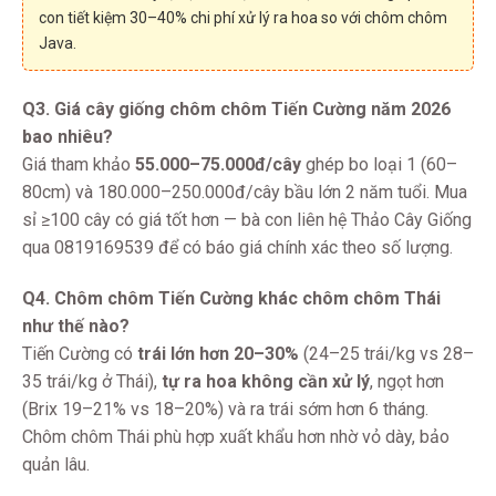
con tiết kiệm 30–40% chi phí xử lý ra hoa so với chôm chôm
Java.
Q3. Giá cây giống chôm chôm Tiến Cường năm 2026
bao nhiêu?
Giá tham khảo
55.000–75.000đ/cây
ghép bo loại 1 (60–
80cm) và 180.000–250.000đ/cây bầu lớn 2 năm tuổi. Mua
sỉ ≥100 cây có giá tốt hơn — bà con liên hệ Thảo Cây Giống
qua 0819169539 để có báo giá chính xác theo số lượng.
Q4. Chôm chôm Tiến Cường khác chôm chôm Thái
như thế nào?
Tiến Cường có
trái lớn hơn 20–30%
(24–25 trái/kg vs 28–
35 trái/kg ở Thái),
tự ra hoa không cần xử lý
, ngọt hơn
(Brix 19–21% vs 18–20%) và ra trái sớm hơn 6 tháng.
Chôm chôm Thái phù hợp xuất khẩu hơn nhờ vỏ dày, bảo
quản lâu.