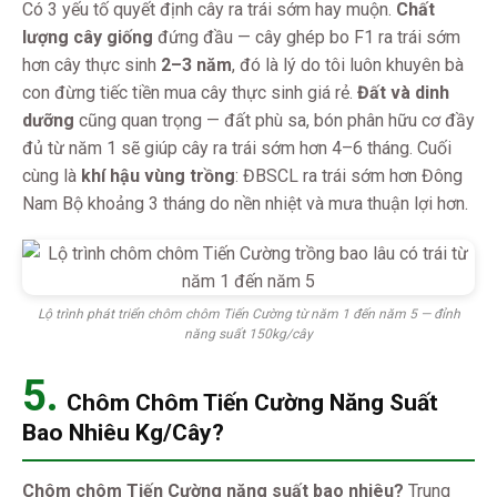
Có 3 yếu tố quyết định cây ra trái sớm hay muộn.
Chất
lượng cây giống
đứng đầu — cây ghép bo F1 ra trái sớm
hơn cây thực sinh
2–3 năm
, đó là lý do tôi luôn khuyên bà
con đừng tiếc tiền mua cây thực sinh giá rẻ.
Đất và dinh
dưỡng
cũng quan trọng — đất phù sa, bón phân hữu cơ đầy
đủ từ năm 1 sẽ giúp cây ra trái sớm hơn 4–6 tháng. Cuối
cùng là
khí hậu vùng trồng
: ĐBSCL ra trái sớm hơn Đông
Nam Bộ khoảng 3 tháng do nền nhiệt và mưa thuận lợi hơn.
Lộ trình phát triển chôm chôm Tiến Cường từ năm 1 đến năm 5 — đỉnh
năng suất 150kg/cây
5.
Chôm Chôm Tiến Cường Năng Suất
Bao Nhiêu Kg/Cây?
Chôm chôm Tiến Cường năng suất bao nhiêu?
Trung