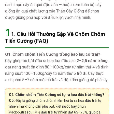
danh mục cây ăn quả đặc sản — hoặc xem toàn bộ cây
giống ăn quả chất lượng của Thảo Cây Giống để chọn
được giống phù hợp với điều kiện vườn nhà mình.
1
1. Câu Hỏi Thường Gặp Về Chôm Chôm
Tiến Cường (FAQ)
Q1. Chôm chôm Tiến Cường trồng bao lâu có trái?
Cây ghép bo bắt đầu ra hoa lứa đầu sau
2–2,5 năm trồng
,
đạt năng suất ổn định 80–100kg/cây từ năm thứ 4 và đỉnh
năng suất 130–150kg/cây từ năm thứ 5 trở đi. Cây thực
sinh phải 5–7 năm mới có trái và đặc tính giống dễ phân ly.
Q2. Chôm chôm Tiến Cường có tự ra hoa đậu trái không?
Có.
Đây là giống chôm chôm hiếm hoi tự ra hoa đậu trái tự
nhiên mà không cần phủ bạt, xiết nước hay phun
Paclobutrazol. Tỷ lệ đậu trái tự nhiên đạt 65–75%, giúp bà