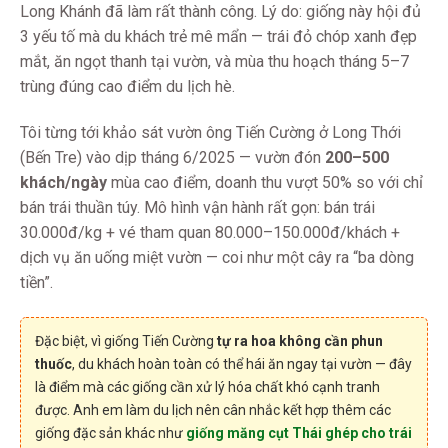
Long Khánh đã làm rất thành công. Lý do: giống này hội đủ
3 yếu tố mà du khách trẻ mê mẩn — trái đỏ chóp xanh đẹp
mắt, ăn ngọt thanh tại vườn, và mùa thu hoạch tháng 5–7
trùng đúng cao điểm du lịch hè.
Tôi từng tới khảo sát vườn ông Tiến Cường ở Long Thới
(Bến Tre) vào dịp tháng 6/2025 — vườn đón
200–500
khách/ngày
mùa cao điểm, doanh thu vượt 50% so với chỉ
bán trái thuần túy. Mô hình vận hành rất gọn: bán trái
30.000đ/kg + vé tham quan 80.000–150.000đ/khách +
dịch vụ ăn uống miệt vườn — coi như một cây ra “ba dòng
tiền”.
Đặc biệt, vì giống Tiến Cường
tự ra hoa không cần phun
thuốc
, du khách hoàn toàn có thể hái ăn ngay tại vườn — đây
là điểm mà các giống cần xử lý hóa chất khó cạnh tranh
được. Anh em làm du lịch nên cân nhắc kết hợp thêm các
giống đặc sản khác như
giống măng cụt Thái ghép cho trái