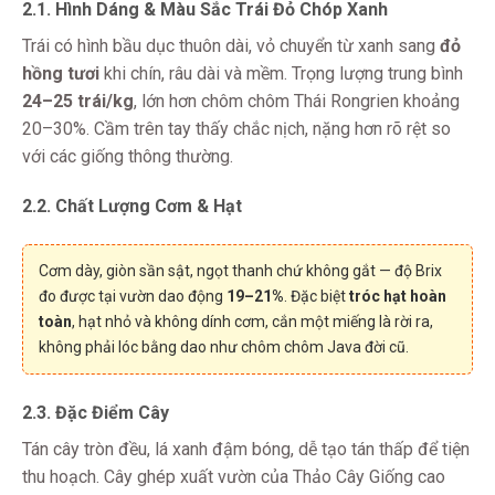
2.1. Hình Dáng & Màu Sắc Trái Đỏ Chóp Xanh
Trái có hình bầu dục thuôn dài, vỏ chuyển từ xanh sang
đỏ
hồng tươi
khi chín, râu dài và mềm. Trọng lượng trung bình
24–25 trái/kg
, lớn hơn chôm chôm Thái Rongrien khoảng
20–30%. Cầm trên tay thấy chắc nịch, nặng hơn rõ rệt so
với các giống thông thường.
2.2. Chất Lượng Cơm & Hạt
Cơm dày, giòn sần sật, ngọt thanh chứ không gắt — độ Brix
đo được tại vườn dao động
19–21%
. Đặc biệt
tróc hạt hoàn
toàn
, hạt nhỏ và không dính cơm, cắn một miếng là rời ra,
không phải lóc bằng dao như chôm chôm Java đời cũ.
2.3. Đặc Điểm Cây
Tán cây tròn đều, lá xanh đậm bóng, dễ tạo tán thấp để tiện
thu hoạch. Cây ghép xuất vườn của Thảo Cây Giống cao