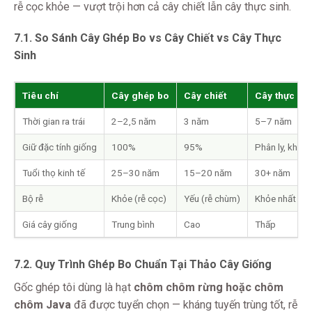
rễ cọc khỏe — vượt trội hơn cả cây chiết lẫn cây thực sinh.
7.1. So Sánh Cây Ghép Bo vs Cây Chiết vs Cây Thực
Sinh
Tiêu chí
Cây ghép bo
Cây chiết
Cây thực si
Thời gian ra trái
2–2,5 năm
3 năm
5–7 năm
Giữ đặc tính giống
100%
95%
Phân ly, khôn
Tuổi thọ kinh tế
25–30 năm
15–20 năm
30+ năm
Bộ rễ
Khỏe (rễ cọc)
Yếu (rễ chùm)
Khỏe nhất
Giá cây giống
Trung bình
Cao
Thấp
7.2. Quy Trình Ghép Bo Chuẩn Tại Thảo Cây Giống
Gốc ghép tôi dùng là hạt
chôm chôm rừng hoặc chôm
chôm Java
đã được tuyển chọn — kháng tuyến trùng tốt, rễ