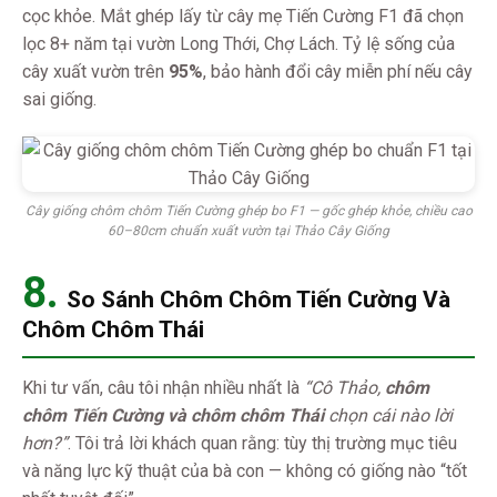
cọc khỏe. Mắt ghép lấy từ cây mẹ Tiến Cường F1 đã chọn
lọc 8+ năm tại vườn Long Thới, Chợ Lách. Tỷ lệ sống của
cây xuất vườn trên
95%
, bảo hành đổi cây miễn phí nếu cây
sai giống.
Cây giống chôm chôm Tiến Cường ghép bo F1 — gốc ghép khỏe, chiều cao
60–80cm chuẩn xuất vườn tại Thảo Cây Giống
8.
So Sánh Chôm Chôm Tiến Cường Và
Chôm Chôm Thái
Khi tư vấn, câu tôi nhận nhiều nhất là
“Cô Thảo,
chôm
chôm Tiến Cường và chôm chôm Thái
chọn cái nào lời
hơn?”
. Tôi trả lời khách quan rằng: tùy thị trường mục tiêu
và năng lực kỹ thuật của bà con — không có giống nào “tốt