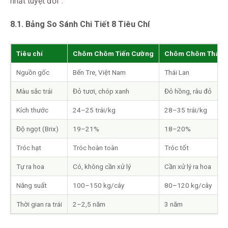
nhất tuyệt đối”.
8.1. Bảng So Sánh Chi Tiết 8 Tiêu Chí
Tiêu chí
Chôm Chôm Tiến Cường
Chôm Chôm Thái (
Nguồn gốc
Bến Tre, Việt Nam
Thái Lan
Màu sắc trái
Đỏ tươi, chóp xanh
Đỏ hồng, râu đỏ
Kích thước
24–25 trái/kg
28–35 trái/kg
Độ ngọt (Brix)
19–21%
18–20%
Tróc hạt
Tróc hoàn toàn
Tróc tốt
Tự ra hoa
Có, không cần xử lý
Cần xử lý ra hoa
Năng suất
100–150 kg/cây
80–120 kg/cây
Thời gian ra trái
2–2,5 năm
3 năm