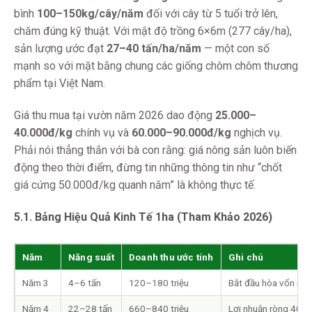
bình
100–150kg/cây/năm
đối với cây từ 5 tuổi trở lên,
chăm đúng kỹ thuật. Với mật độ trồng 6×6m (277 cây/ha),
sản lượng ước đạt
27–40 tấn/ha/năm
— một con số
mạnh so với mặt bằng chung các giống chôm chôm thương
phẩm tại Việt Nam.
Giá thu mua tại vườn năm 2026 dao động
25.000–
40.000đ/kg
chính vụ và
60.000–90.000đ/kg
nghịch vụ.
Phải nói thẳng thắn với bà con rằng: giá nông sản luôn biến
động theo thời điểm, đừng tin những thông tin như “chốt
giá cứng 50.000đ/kg quanh năm” là không thực tế.
5.1. Bảng Hiệu Quả Kinh Tế 1ha (Tham Khảo 2026)
Năm
Năng suất
Doanh thu ước tính
Ghi chú
Năm 3
4–6 tấn
120–180 triệu
Bắt đầu hòa vốn đầu
Năm 4
22–28 tấn
660–840 triệu
Lợi nhuận ròng 400–