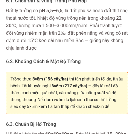
6.1. Chọn Đất & Vùng Trồng Phù Hợp
Đất lý tưởng có
pH 5,5–6,5
, là đất phù sa hoặc đất thịt nhẹ
thoát nước tốt. Nhiệt độ vùng trồng nên trong khoảng
22–
30°C
, lượng mưa 1.500–3.000mm/năm. Phải tránh tuyệt
đối vùng nhiễm mặn trên 2‰, đất phèn nặng và vùng có rét
đậm dưới 15°C kéo dài như miền Bắc — giống này không
chịu lạnh được.
6.2. Khoảng Cách & Mật Độ Trồng
Trồng thưa
8×8m (156 cây/ha)
thì tán phát triển tối đa, ít sâu
bệnh. Tôi khuyến nghị
6×6m (277 cây/ha)
— đây là mật độ
thâm canh hiệu quả nhất, cân bằng giữa năng suất và độ
thông thoáng. Nếu làm vườn du lịch sinh thái có thể trồng
siêu dày 5×5m kèm tỉa tán thấp để khách check-in dễ.
6.3. Chuẩn Bị Hố Trồng