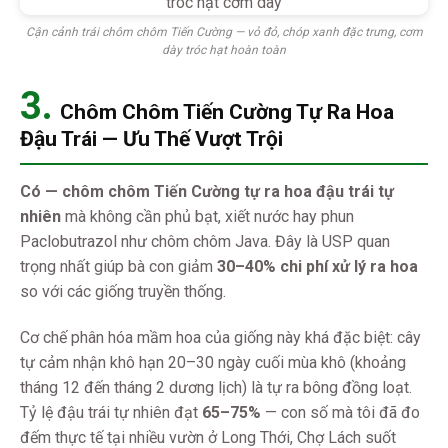
Cận cảnh trái chôm chôm Tiến Cường — vỏ đỏ, chóp xanh đặc trưng, cơm
dày tróc hạt hoàn toàn
3.
Chôm Chôm Tiến Cường Tự Ra Hoa
Đậu Trái — Ưu Thế Vượt Trội
Có — chôm chôm Tiến Cường tự ra hoa đậu trái tự
nhiên
mà không cần phủ bạt, xiết nước hay phun
Paclobutrazol như chôm chôm Java. Đây là USP quan
trọng nhất giúp bà con giảm
30–40% chi phí xử lý ra hoa
so với các giống truyền thống.
Cơ chế phân hóa mầm hoa của giống này khá đặc biệt: cây
tự cảm nhận khô hạn 20–30 ngày cuối mùa khô (khoảng
tháng 12 đến tháng 2 dương lịch) là tự ra bông đồng loạt.
Tỷ lệ đậu trái tự nhiên đạt
65–75%
— con số mà tôi đã đo
đếm thực tế tại nhiều vườn ở Long Thới, Chợ Lách suốt