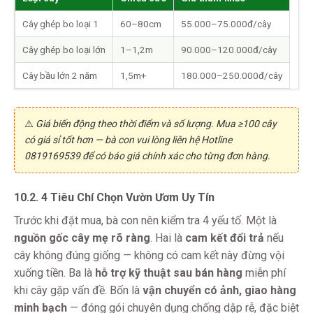
Cây ghép bo loại 1
60–80cm
55.000–75.000đ/cây
Cây ghép bo loại lớn
1–1,2m
90.000–120.000đ/cây
Cây bầu lớn 2 năm
1,5m+
180.000–250.000đ/cây
⚠️
Giá biến động theo thời điểm và số lượng. Mua ≥100 cây
có giá sỉ tốt hơn — bà con vui lòng liên hệ Hotline
0819169539 để có báo giá chính xác cho từng đơn hàng.
10.2. 4 Tiêu Chí Chọn Vườn Ươm Uy Tín
Trước khi đặt mua, bà con nên kiểm tra 4 yếu tố. Một là
nguồn gốc cây mẹ rõ ràng
. Hai là
cam kết đổi trả
nếu
cây không đúng giống — không có cam kết này đừng vội
xuống tiền. Ba là
hỗ trợ kỹ thuật sau bán hàng
miễn phí
khi cây gặp vấn đề. Bốn là
vận chuyển có ảnh, giao hàng
minh bạch
— đóng gói chuyên dụng chống dập rễ, đặc biệt