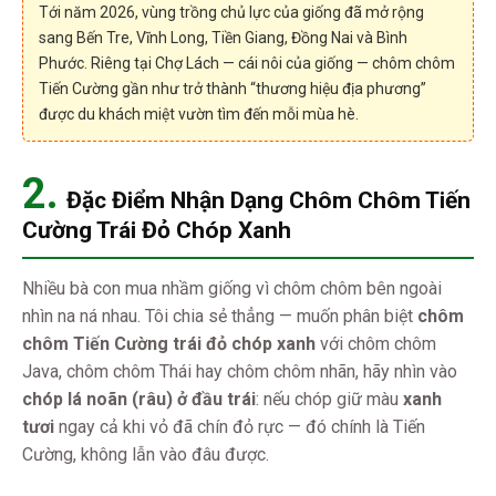
Tới năm 2026, vùng trồng chủ lực của giống đã mở rộng
sang Bến Tre, Vĩnh Long, Tiền Giang, Đồng Nai và Bình
Phước. Riêng tại Chợ Lách — cái nôi của giống — chôm chôm
Tiến Cường gần như trở thành “thương hiệu địa phương”
được du khách miệt vườn tìm đến mỗi mùa hè.
2.
Đặc Điểm Nhận Dạng Chôm Chôm Tiến
Cường Trái Đỏ Chóp Xanh
Nhiều bà con mua nhầm giống vì chôm chôm bên ngoài
nhìn na ná nhau. Tôi chia sẻ thẳng — muốn phân biệt
chôm
chôm Tiến Cường trái đỏ chóp xanh
với chôm chôm
Java, chôm chôm Thái hay chôm chôm nhãn, hãy nhìn vào
chóp lá noãn (râu) ở đầu trái
: nếu chóp giữ màu
xanh
tươi
ngay cả khi vỏ đã chín đỏ rực — đó chính là Tiến
Cường, không lẫn vào đâu được.