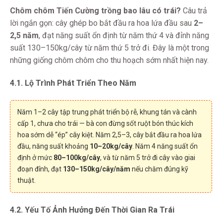
Chôm chôm Tiến Cường trồng bao lâu có trái?
Câu trả
lời ngắn gọn: cây ghép bo bắt đầu ra hoa lứa đầu sau
2–
2,5 năm
, đạt năng suất ổn định từ năm thứ 4 và đỉnh năng
suất 130–150kg/cây từ năm thứ 5 trở đi. Đây là một trong
những giống chôm chôm cho thu hoạch sớm nhất hiện nay.
4.1. Lộ Trình Phát Triển Theo Năm
Năm 1–2 cây tập trung phát triển bộ rễ, khung tán và cành
cấp 1, chưa cho trái — bà con đừng sốt ruột bón thúc kích
hoa sớm dễ “ép” cây kiệt. Năm 2,5–3, cây bắt đầu ra hoa lứa
đầu, năng suất khoảng
10–20kg/cây
. Năm 4 năng suất ổn
định ở mức
80–100kg/cây
, và từ năm 5 trở đi cây vào giai
đoạn đỉnh, đạt
130–150kg/cây/năm
nếu chăm đúng kỹ
thuật.
4.2. Yếu Tố Ảnh Hưởng Đến Thời Gian Ra Trái