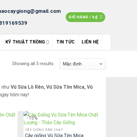
haocaygiong@gmail.com
GIỎ HÀNG /
0
₫
819169539
KỸ THUẬT TRỒNG
TIN TỨC
LIÊN HỆ
Showing all 3 results
y như
Vú Sữa Lò Rèn, Vú Sữa Tím Mica, Vú
ngay hôm nay!
-15%
CÂY GIỐNG BÁN CHẠY
Cây giống Vú Sữa Tím Mica