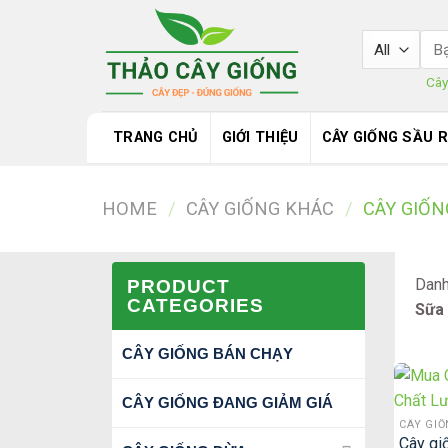
Skip
to
Sea
content
for:
Cây
TRANG CHỦ
GIỚI THIỆU
CÂY GIỐNG SẦU 
HOME
/
CÂY GIỐNG KHÁC
/
CÂY GIỐN
Dan
PRODUCT
CATEGORIES
Sữa
CÂY GIỐNG BÁN CHẠY
CÂY GIỐNG ĐANG GIẢM GIÁ
CÂY GI
Cây gi