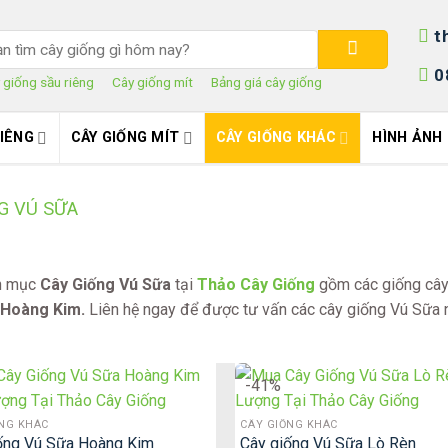
t
rch
0
 giống sầu riêng
Cây giống mít
Bảng giá cây giống
RIÊNG
CÂY GIỐNG MÍT
CÂY GIỐNG KHÁC
HÌNH ẢNH
G VÚ SỮA
h mục
Cây Giống Vú Sữa
tại
Thảo Cây Giống
gồm các giống câ
 Hoàng Kim.
Liên hệ ngay để được tư vấn các cây giống Vú Sữa 
-41%
ỐNG KHÁC
CÂY GIỐNG KHÁC
ống Vú Sữa Hoàng Kim
Cây giống Vú Sữa Lò Rèn