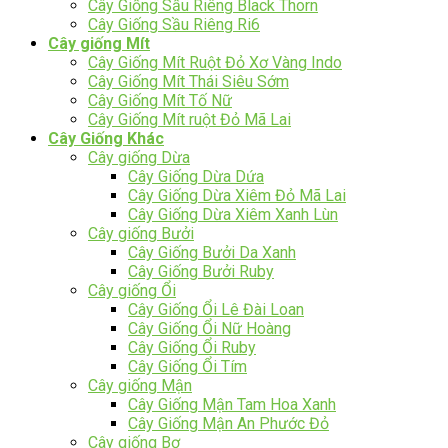
Cây Giống Sầu Riêng Black Thorn
Cây Giống Sầu Riêng Ri6
Cây giống Mít
Cây Giống Mít Ruột Đỏ Xơ Vàng Indo
Cây Giống Mít Thái Siêu Sớm
Cây Giống Mít Tố Nữ
Cây Giống Mít ruột Đỏ Mã Lai
Cây Giống Khác
Cây giống Dừa
Cây Giống Dừa Dứa
Cây Giống Dừa Xiêm Đỏ Mã Lai
Cây Giống Dừa Xiêm Xanh Lùn
Cây giống Bưởi
Cây Giống Bưởi Da Xanh
Cây Giống Bưởi Ruby
Cây giống Ổi
Cây Giống Ổi Lê Đài Loan
Cây Giống Ổi Nữ Hoàng
Cây Giống Ổi Ruby
Cây Giống Ổi Tím
Cây giống Mận
Cây Giống Mận Tam Hoa Xanh
Cây Giống Mận An Phước Đỏ
Cây giống Bơ