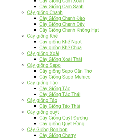
Cây Giống Cam Xoàn
Cây Giống Cam Sành
Cây giống Chanh
Cây Giống Chanh Đào
Cây Giống Chanh Dây
Cây Giống Chanh Không Hạt
Cây giống Khế
Cây giống Khế Ngọt
Cây giống Khế Chua
Cây giống Xoài
Cây Giống Xoài Thái
Cây giống Sapo
Cây giống Sapo Cần Thơ
Cây Giống Sapo Mehico
Cây giống Tắc
Cây Giống Tắc
Cây Giống Tắc Thái
Cây giống Táo
Cây Giống Táo Thái
Cây giống quýt
Cây Giống Quýt Đường
Cây giống Quýt Hồng
Cây Giống Bòn bon
Cây Giống Cherry