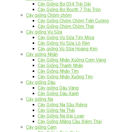
Cây Giống Bơ 034 Trái Dài
Cây Giống Bơ Booth 7 Trái Tròn
Cây giống Chôm chôm
Cây Giống Chôm Chôm Tiến Cường
Cây Giống Chôm Chôm Thái
Cây giống Vú Sữa
Cây Giống Vú Sữa Tím Mica
Cây Giống Vú Sữa Lò Rèn
Cây giống Vú Sữa Hoàng Kim
Cây giống Nhãn
Cây Giống Nhãn Xuồng Cơm Vàng
Cây Giống Thanh Nhãn
Cây Giống Nhãn Tím
Cây Giống Nhãn Xuồng Tím
Cây giống Dâu
Cây giống Dâu Vàng
Cây Giống Dâu Xanh
Cây giống Na
Cây Giống Na Sầu Riêng
Cây Giống Na Thái
Cây Giống Na Đài Loan
Cây Giống Mãng Cầu Xiêm Thái
Cây giống Cam