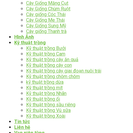
Cây Giống Măng Cụt
Cây Giống Chùm Ruột
Cây giống Cóc Thái
Cây Giống Me Thái
Cây Giống Sung Mỹ
Cây giống Thanh trà
Hình Ảnh
Kỹ thuật trồng
Kỹ thuật trồng Bưởi
Kỹ thuật trồng Cam
Kỹ thuật trồng cây ăn quả
Kỹ thuật trồng cây con
Kỹ thuật trồng cây giai đoạn nuôi trái
Kỹ thuật trồng chôm chôm
kỹ thuật trồng dừa
Kỹ thuật trồng mít
Kỹ thuật trồng Nhãn
Kỹ thuật trồng ổi
Kỹ thuật trồng sầu riêng
Kỹ thuật trồng Vú sữa
Kỹ thuật trồng Xoài
Tin tức
Liên hệ
Vạn niên tùng