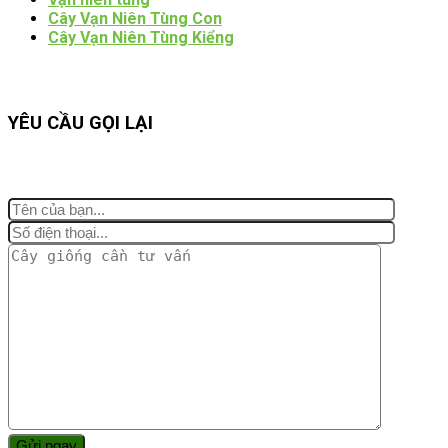
Cây Vạn Niên Tùng Con
Cây Vạn Niên Tùng Kiểng
YÊU CẦU GỌI LẠI