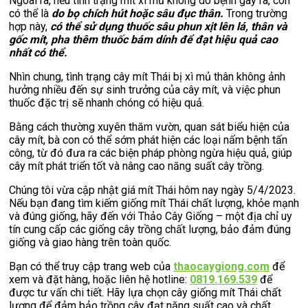
Ngoài ra, nếu tình trạng mít xì mủ không do bệnh gây ra, còn
có thể là
do bọ chích hút hoặc sâu đục thân.
Trong trường
hợp này,
có thể sử dụng thuốc sâu phun xịt lên lá, thân và
gốc mít, pha thêm thuốc bám dính để đạt hiệu quả cao
nhất có thể.
Nhìn chung, tình trạng cây mít Thái bị xì mủ thân không ảnh
hưởng nhiều đến sự sinh trưởng của cây mít, và việc phun
thuốc đặc trị sẽ nhanh chóng có hiệu quả.
Bằng cách thường xuyên thăm vườn, quan sát biểu hiện của
cây mít, bà con có thể sớm phát hiện các loại nấm bệnh tấn
công, từ đó đưa ra các biện pháp phòng ngừa hiệu quả, giúp
cây mít phát triển tốt và nâng cao năng suất cây trồng.
Chúng tôi vừa cập nhật giá mít Thái hôm nay ngày 5/4/2023.
Nếu bạn đang tìm kiếm giống mít Thái chất lượng, khỏe mạnh
và đúng giống, hãy đến với Thảo Cây Giống – một địa chỉ uy
tín cung cấp các giống cây trồng chất lượng, bảo đảm đúng
giống và giao hàng trên toàn quốc.
Bạn có thể truy cập trang web của
thaocaygiong.com
để
xem và đặt hàng, hoặc liên hệ hotline:
0819.169.539
để
được tư vấn chi tiết. Hãy lựa chọn cây giống mít Thái chất
lượng để đảm bảo trồng cây đạt năng suất cao và chất