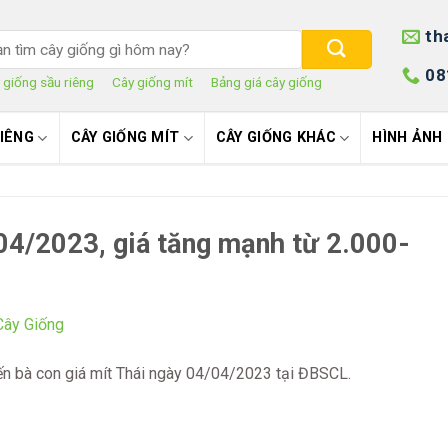
th
rch
08
 giống sầu riêng
Cây giống mít
Bảng giá cây giống
RIÊNG
CÂY GIỐNG MÍT
CÂY GIỐNG KHÁC
HÌNH ẢNH
04/2023, giá tăng mạnh từ 2.000-
ến bà con giá mít Thái ngày 04/04/2023 tại ĐBSCL.