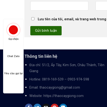
Lưu tên của tôi, email, và trang web trong 
Gọi điện
Thông tin liên hệ
Chat Zalo
Địa chỉ: 51/2, Ấp Tây, Kim Sơn, Châu Thành, Tiền
Giang
Yêu cầu gọi lại
Hotline:
0819-169-539
–
0903-974-598
Email:
thaocaygiong@gmail.com
Website:
https://thaocaygiong.com