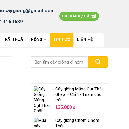
aocaygiong@gmail.com
GIỎ HÀNG /
0
₫
19169539
KỸ THUẬT TRỒNG
TIN TỨC
LIÊN HỆ
Cây giống Măng Cụt Thái
Ghép – Chỉ 3-4 năm cho
trái
135.000
₫
Cây giống Chôm Chôm
Thái