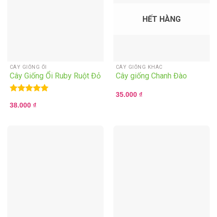
HẾT HÀNG
CÂY GIỐNG ỔI
CÂY GIỐNG KHÁC
Cây Giống Ổi Ruby Ruột Đỏ
Cây giống Chanh Đào
35.000
₫
Rated
5.00
38.000
₫
out of 5