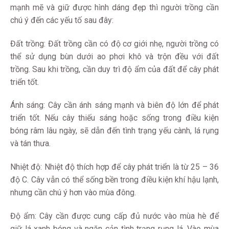
mạnh mẽ và giữ được hình dáng đẹp thì người trồng cần
chú ý đến các yếu tố sau đây:
Đất trồng: Đất trồng cần có độ cơ giới nhẹ, người trồng có
thể sử dụng bùn dưới ao phơi khô và trộn đều với đất
trồng. Sau khi trồng, cần duy trì độ ẩm của đất để cây phát
triển tốt.
Ánh sáng: Cây cần ánh sáng mạnh và biên độ lớn để phát
triển tốt. Nếu cây thiếu sáng hoặc sống trong điều kiện
bóng râm lâu ngày, sẽ dẫn đến tình trạng yếu cành, lá rụng
và tán thưa.
Nhiệt độ: Nhiệt độ thích hợp để cây phát triển là từ 25 – 36
độ C. Cây vẫn có thể sống bền trong điều kiện khí hậu lạnh,
nhưng cần chú ý hơn vào mùa đông.
Độ ẩm: Cây cần được cung cấp đủ nước vào mùa hè để
giữ lá xanh bóng và ngăn cản tình trạng rụng lá. Vào mùa