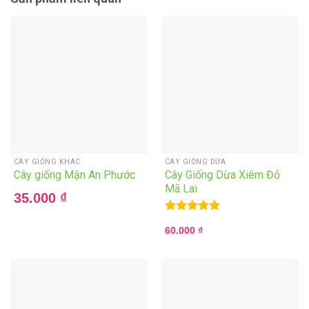
CÂY GIỐNG KHÁC
CÂY GIỐNG DỪA
Cây giống Mận An Phước
Cây Giống Dừa Xiêm Đỏ
Mã Lai
35.000
₫
Rated
5.00
60.000
₫
out of 5