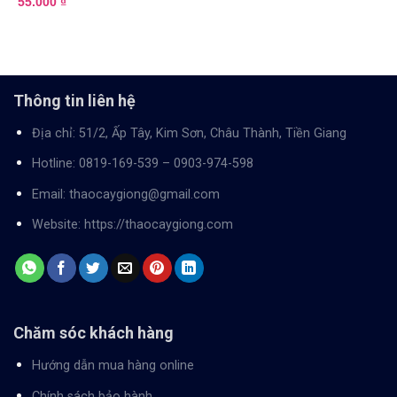
55.000
₫
out of 5
Thông tin liên hệ
Địa chỉ: 51/2, Ấp Tây, Kim Sơn, Châu Thành, Tiền Giang
Hotline:
0819-169-539
–
0903-974-598
Email:
thaocaygiong@gmail.com
Website:
https://thaocaygiong.com
Chăm sóc khách hàng
Hướng dẫn mua hàng online
Chính sách bảo hành