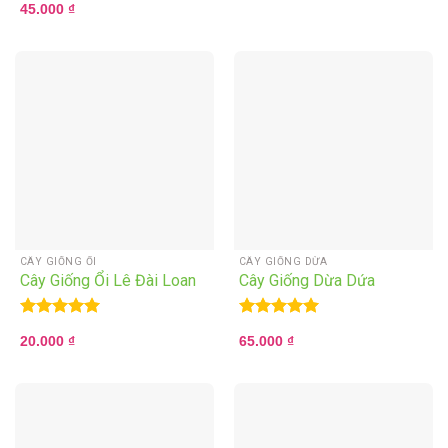
45.000
₫
out of 5
CÂY GIỐNG ỔI
CÂY GIỐNG DỪA
Cây Giống Ổi Lê Đài Loan
Cây Giống Dừa Dứa
Rated
5.00
Rated
5.00
20.000
₫
65.000
₫
out of 5
out of 5