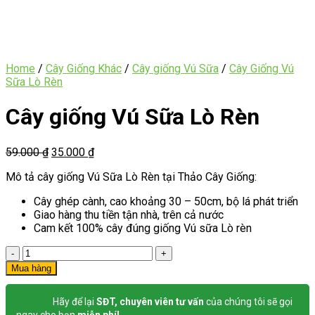
Home
/
Cây Giống Khác
/
Cây giống Vú Sữa
/
Cây Giống Vú
Sữa Lò Rèn
Cây giống Vú Sữa Lò Rèn
59.000
₫
35.000
₫
Mô tả cây giống Vú Sữa Lò Rèn tại Thảo Cây Giống:
Cây ghép cành, cao khoảng 30 – 50cm, bộ lá phát triển
Giao hàng thu tiền tận nhà, trên cả nước
Cam kết 100% cây đúng giống Vú sữa Lò rèn
Cây
giống
Mua hàng
Vú
Sữa
Hãy để lại
SĐT, chuyên viên tư vấn
của chúng tôi sẽ gọi
Lò
ngay cho bạn
miễn phí!