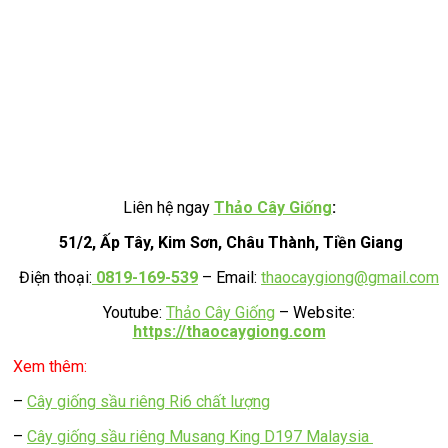
Liên hệ ngay
Thảo Cây Giống
:
51/2, Ấp Tây, Kim Sơn, Châu Thành, Tiền Giang
Điện thoại:
0819-169-539
– Email:
thaocaygiong@gmail.com
Youtube:
Thảo Cây Giống
– Website:
https://thaocaygiong.com
Xem thêm:
–
Cây giống sầu riêng Ri6 chất lượng
–
Cây giống sầu riêng Musang King D197 Malaysia