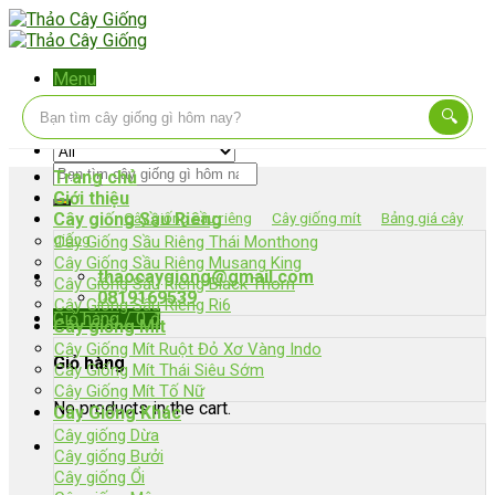
Skip
to
content
Menu
Search
Trang chủ
for:
Giới thiệu
Cây giống Sầu Riêng
Cây giống sầu riêng
Cây giống mít
Bảng giá cây
giống
Cây Giống Sầu Riêng Thái Monthong
Cây Giống Sầu Riêng Musang King
thaocaygiong@gmail.com
Cây Giống Sầu Riêng Black Thorn
0819169539
Cây Giống Sầu Riêng Ri6
Giỏ hàng /
0
₫
Cây giống Mít
Cây Giống Mít Ruột Đỏ Xơ Vàng Indo
Giỏ hàng
Cây Giống Mít Thái Siêu Sớm
Cây Giống Mít Tố Nữ
No products in the cart.
Cây Giống Khác
Cây giống Dừa
Cây giống Bưởi
Cây giống Ổi