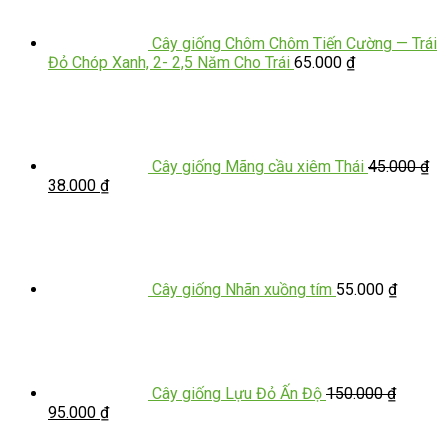
Cây giống Chôm Chôm Tiến Cường — Trái
Đỏ Chóp Xanh, 2- 2,5 Năm Cho Trái
65.000
₫
Cây giống Mãng cầu xiêm Thái
45.000
₫
38.000
₫
Cây giống Nhãn xuồng tím
55.000
₫
Cây giống Lựu Đỏ Ấn Độ
150.000
₫
95.000
₫