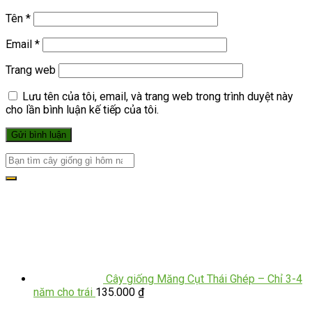
Tên
*
Email
*
Trang web
Lưu tên của tôi, email, và trang web trong trình duyệt này
cho lần bình luận kế tiếp của tôi.
Cây giống Măng Cụt Thái Ghép – Chỉ 3-4
năm cho trái
135.000
₫