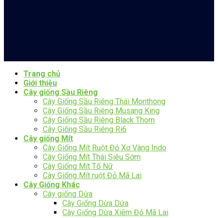
Trang chủ
Giới thiệu
Cây giống Sầu Riêng
Cây Giống Sầu Riêng Thái Monthong
Cây Giống Sầu Riêng Musang King
Cây Giống Sầu Riêng Black Thorn
Cây Giống Sầu Riêng Ri6
Cây giống Mít
Cây Giống Mít Ruột Đỏ Xơ Vàng Indo
Cây Giống Mít Thái Siêu Sớm
Cây Giống Mít Tố Nữ
Cây Giống Mít ruột Đỏ Mã Lai
Cây Giống Khác
Cây giống Dừa
Cây Giống Dừa Dứa
Cây Giống Dừa Xiêm Đỏ Mã Lai