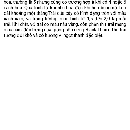
hoa, thường là 5 nhưng cũng có trường hợp ít khi có 4 hoặc 6
cánh hoa. Quá trình từ khi nhú hoa đến khi hoa bung nở kéo
dài khoảng một tháng.Trái của cây có hình dạng tròn với màu
xanh xám, và trọng lượng trung bình từ 1,5 đến 2,0 kg mỗi
trái. Khi chín, vỏ trái có màu nâu vàng, còn phần thịt trái mang
màu cam đặc trưng của giống sầu riêng Black Thorn. Thịt trái
tương đối khô và có hương vị ngọt thanh đặc biệt.