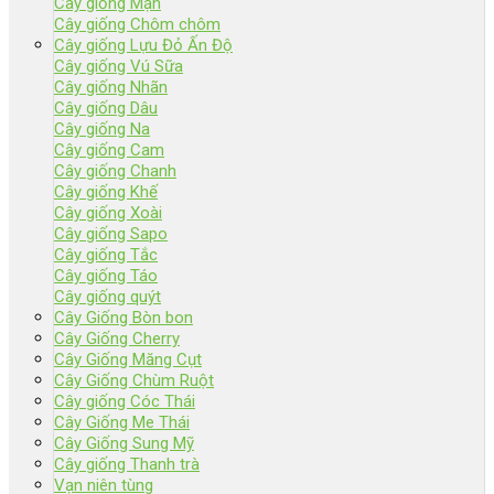
Cây giống Mận
Cây giống Chôm chôm
Cây giống Lựu Đỏ Ấn Độ
Cây giống Vú Sữa
Cây giống Nhãn
Cây giống Dâu
Cây giống Na
Cây giống Cam
Cây giống Chanh
Cây giống Khế
Cây giống Xoài
Cây giống Sapo
Cây giống Tắc
Cây giống Táo
Cây giống quýt
Cây Giống Bòn bon
Cây Giống Cherry
Cây Giống Măng Cụt
Cây Giống Chùm Ruột
Cây giống Cóc Thái
Cây Giống Me Thái
Cây Giống Sung Mỹ
Cây giống Thanh trà
Vạn niên tùng