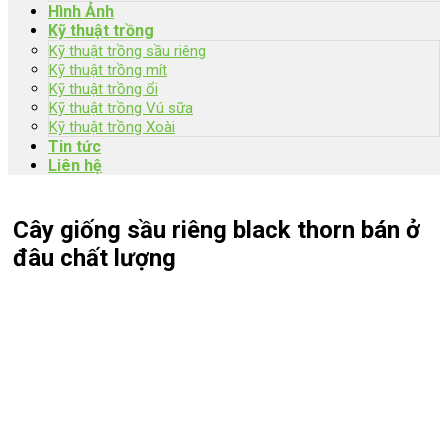
Hình Ảnh
Kỹ thuật trồng
Kỹ thuật trồng sầu riêng
Kỹ thuật trồng mít
Kỹ thuật trồng ổi
Kỹ thuật trồng Vú sữa
Kỹ thuật trồng Xoài
Tin tức
Liên hệ
Cây giống sầu riêng black thorn bán ở
đâu chất lượng