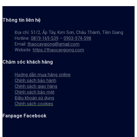
Thông tin liên hệ
Địa chỉ: 51/2, Ấp Tây, Kim Sơn, Châu Thành, Tiền Giang
Hotline:
0819-169-539
–
0903-974-598
Email:
thaocaygiong@gmail.com
Website:
https://thaocaygiong.com
Chăm sóc khách hàng
Hướng dẫn mua hàng online
Chính sách bảo hành
Chính sách giao hàng
Chính sách bảo mật
Điều khoản sử dụng
Chính sách cookies
Fanpage Facebook