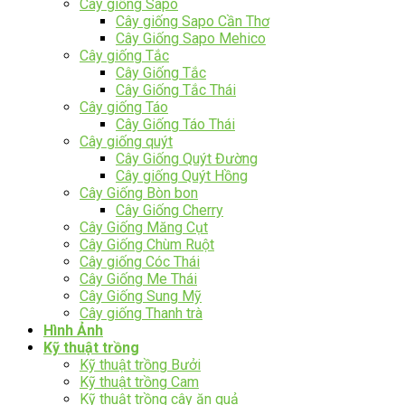
Cây giống Sapo
Cây giống Sapo Cần Thơ
Cây Giống Sapo Mehico
Cây giống Tắc
Cây Giống Tắc
Cây Giống Tắc Thái
Cây giống Táo
Cây Giống Táo Thái
Cây giống quýt
Cây Giống Quýt Đường
Cây giống Quýt Hồng
Cây Giống Bòn bon
Cây Giống Cherry
Cây Giống Măng Cụt
Cây Giống Chùm Ruột
Cây giống Cóc Thái
Cây Giống Me Thái
Cây Giống Sung Mỹ
Cây giống Thanh trà
Hình Ảnh
Kỹ thuật trồng
Kỹ thuật trồng Bưởi
Kỹ thuật trồng Cam
Kỹ thuật trồng cây ăn quả