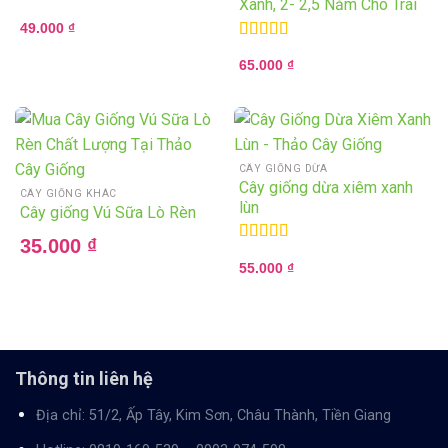
Xanh, 2- 2,5 Năm Cho Trái
49.000
₫
Rated
5.00
65.000
₫
out of 5
CÂY GIỐNG DỪA
Cây giống dừa xiêm xanh
CÂY GIỐNG KHÁC
lùn
Cây giống Vú Sữa Lò Rèn
35.000
₫
Rated
5.00
55.000
₫
out of 5
Thông tin liên hệ
Địa chỉ: 51/2, Ấp Tây, Kim Sơn, Châu Thành, Tiền Giang