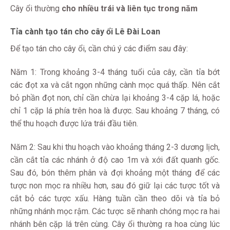
Cây ổi thường
cho nhiều trái và liên tục trong năm
Tỉa cành tạo tán cho cây ổi Lê Đài Loan
Để tạo tán cho cây ổi, cần chú ý các điểm sau đây:
Năm 1: Trong khoảng 3-4 tháng tuổi của cây, cần tỉa bớt
các đọt xa và cắt ngọn những cành mọc quá thấp. Nên cắt
bỏ phần đọt non, chỉ cần chừa lại khoảng 3-4 cặp lá, hoặc
chỉ 1 cặp lá phía trên hoa là được. Sau khoảng 7 tháng, có
thể thu hoạch được lứa trái đầu tiên.
Năm 2: Sau khi thu hoạch vào khoảng tháng 2-3 dương lịch,
cần cắt tỉa các nhánh ở độ cao 1m và xới đất quanh gốc.
Sau đó, bón thêm phân và đợi khoảng một tháng để các
tược non mọc ra nhiều hơn, sau đó giữ lại các tược tốt và
cắt bỏ các tược xấu. Hàng tuần cần theo dõi và tỉa bỏ
những nhánh mọc rậm. Các tược sẽ nhanh chóng mọc ra hai
nhánh bên cặp lá trên cùng. Cây ổi thường ra hoa cùng lúc