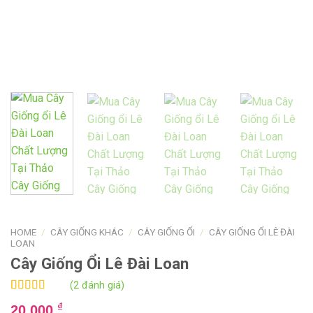
HOME
/
CÂY GIỐNG KHÁC
/
CÂY GIỐNG ỔI
/
CÂY GIỐNG ỔI LÊ ĐÀI
LOAN
Cây Giống Ổi Lê Đài Loan
(2 đánh giá)
Rated
2
5.00
₫
20.000
out of 5